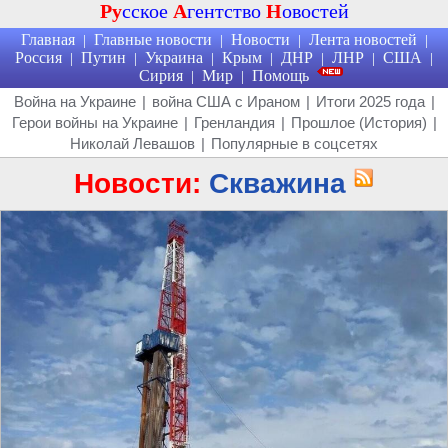
Ру
сское
А
гентство
Н
овостей
Главная
Главные новости
Новости
Лента новостей
|
|
|
|
Россия
Путин
Украина
Крым
ДНР
ЛНР
США
|
|
|
|
|
|
|
Сирия
Мир
Помощь
|
|
Война на Украине
|
война США с Ираном
|
Итоги 2025 года
|
Герои войны на Украине
|
Гренландия
|
Прошлое (История)
|
Николай Левашов
|
Популярные в соцсетях
Новости:
Скважина