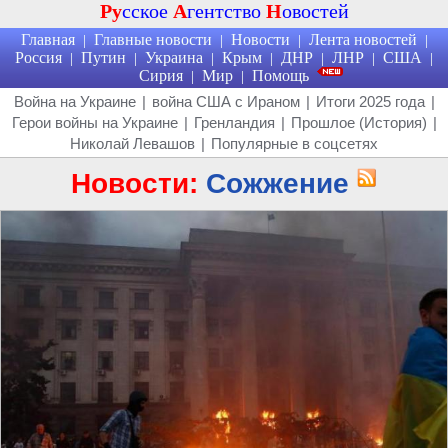
Ру
сское
А
гентство
Н
овостей
Главная
Главные новости
Новости
Лента новостей
|
|
|
|
Россия
Путин
Украина
Крым
ДНР
ЛНР
США
|
|
|
|
|
|
|
Сирия
Мир
Помощь
|
|
Война на Украине
|
война США с Ираном
|
Итоги 2025 года
|
Герои войны на Украине
|
Гренландия
|
Прошлое (История)
|
Николай Левашов
|
Популярные в соцсетях
Новости:
Сожжение