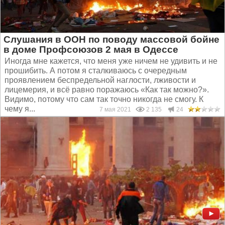
Слушания в ООН по поводу массовой бойне
в доме Профсоюзов 2 мая в Одессе
Иногда мне кажется, что меня уже ничем не удивить и не
прошибить. А потом я сталкиваюсь с очередным
проявлением беспредельной наглости, лживости и
лицемерия, и всё равно поражаюсь «Как так можно?».
Видимо, потому что сам так точно никогда не смогу. К
чему я...
7 мая 2021
2 135
24