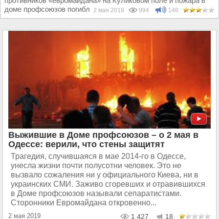
противников «евромайдана» на Куликовом поле и пожара в
доме профсоюзов погибли 48 человек. 2 мая...
2 мая 2019
994
146
Выжившие в Доме профсоюзов – о 2 мая в
Одессе: верили, что стены защитят
Трагедия, случившаяся в мае 2014-го в Одессе,
унесла жизни почти полусотни человек. Это не
вызвало сожаления ни у официального Киева, ни в
украинских СМИ. Заживо сгоревших и отравившихся
в Доме профсоюзов называли сепаратистами.
Сторонники Евромайдана откровенно...
2 мая 2019
1 427
18