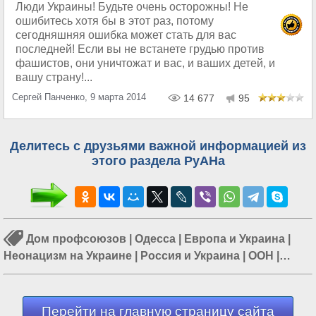
Люди Украины! Будьте очень осторожны! Не
ошибитесь хотя бы в этот раз, потому
сегодняшняя ошибка может стать для вас
последней! Если вы не встанете грудью против
фашистов, они уничтожат и вас, и ваших детей, и
вашу страну!...
Сергей Панченко, 9 марта 2014
14 677
95
Делитесь с друзьями важной информацией из
этого раздела РуАНа
Дом профсоюзов
|
Одесса
|
Европа и Украина
|
Неонацизм на Украине
|
Россия и Украина
|
ООН
|
События на Украине
Перейти на главную страницу сайта