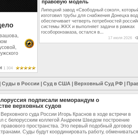
правовую модель
Липецкий завод «Свободный сокол», которы
изготовил трубы для снабжения Донецка вод
обеспечивает четверть потребностей россий
дело
системы ЖКХ и выполняет задачи в рамках
гособоронзаказа, остался в...
евашова,
17 июля 2026
лом
усовой,
лужского
1 304
|
Суды в России
|
Суд в США
|
Верховный Суд РФ
|
Пра
елоруссия подписали меморандум о
стве верховных судов
Верховного суда России Игорь Краснов в ходе встречи в
ил с белорусским коллегой Андреем Шведом построение
 правового пространства. Это первый подобный договор
транами. Суды будут координировать работу, обмениваться.