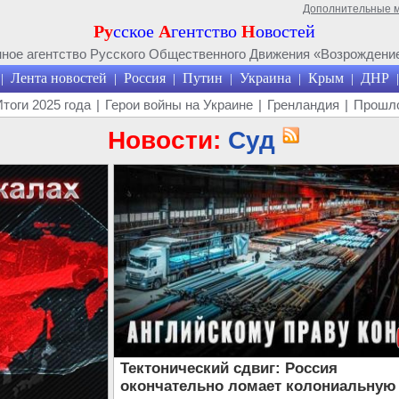
Дополнительные 
Ру
сское
А
гентство
Н
овостей
ое агентство Русского Общественного Движения «Возрождение
Лента новостей
Россия
Путин
Украина
Крым
ДНР
|
|
|
|
|
|
|
Итоги 2025 года
|
Герои войны на Украине
|
Гренландия
|
Прошло
Новости:
Суд
Тектонический сдвиг: Россия
окончательно ломает колониальную