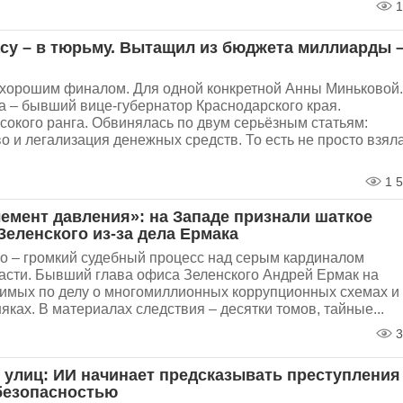
1
асу – в тюрьму. Вытащил из бюджета миллиарды 
 хорошим финалом. Для одной конкретной Анны Миньковой.
 – бывший вице-губернатор Краснодарского края.
окого ранга. Обвинялась по двум серьёзным статьям:
 и легализация денежных средств. То есть не просто взяла
1 5
емент давления»: на Западе признали шаткое
еленского из-за дела Ермака
о – громкий судебный процесс над серым кардиналом
асти. Бывший глава офиса Зеленского Андрей Ермак на
димых по делу о многомиллионных коррупционных схемах и
яках. В материалах следствия – десятки томов, тайные...
3
 улиц: ИИ начинает предсказывать преступления
безопасностью