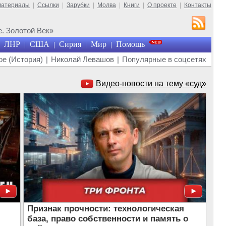
материалы
|
Ссылки
|
Зарубки
|
Молва
|
Книги
|
О проекте
|
Контакты
. Золотой Век»
ЛНР
США
Сирия
Мир
Помощь
|
|
|
|
е (История)
|
Николай Левашов
|
Популярные в соцсетях
Видео-новости на тему «суд»
Признак прочности: технологическая
база, право собственности и память о