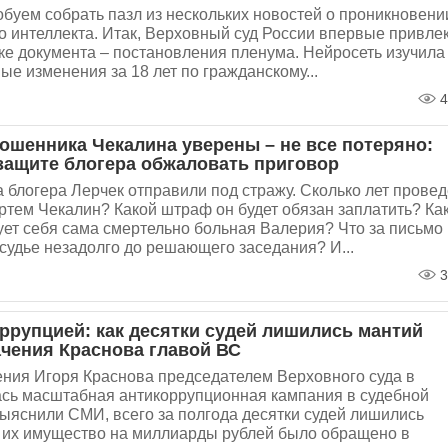
буем собрать пазл из нескольких новостей о проникновени
о интеллекта. Итак, Верховный суд России впервые привле
ке документа – постановления пленума. Нейросеть изучила
ые изменения за 18 лет по гражданскому...
4
ошенника Чекалина уверены – не все потеряно:
 защите блогера обжаловать приговор
блогера Лерчек отправили под стражу. Сколько лет провед
ртем Чекалин? Какой штраф он будет обязан заплатить? Ка
ует себя сама смертельно больная Валерия? Что за письмо
судье незадолго до решающего заседания? И...
3
оррупцией: как десятки судей лишились мантий
ачения Краснова главой ВС
ния Игоря Краснова председателем Верховного суда в
ась масштабная антикоррупционная кампания в судебной
выяснили СМИ, всего за полгода десятки судей лишились
а их имущество на миллиарды рублей было обращено в