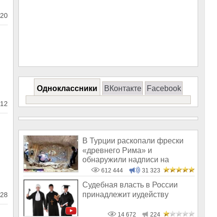
20
Одноклассники
ВКонтакте
Facebook
12
В Турции раскопали фрески
«древнего Рима» и
обнаружили надписи на
Русском!
612 444
31 323
Судебная власть в России
принадлежит иудейству
28
14 672
224