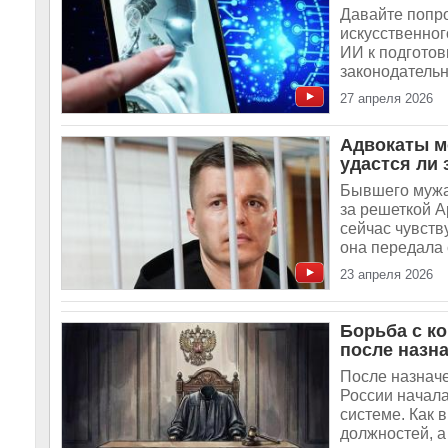
Давайте попро
искусственног
ИИ к подготов
законодательн
27 апреля 2026
Адвокаты м
удастся ли
Бывшего мужа 
за решеткой А
сейчас чувств
она передала 
23 апреля 2026
Борьба с к
после назн
После назначе
России начал
системе. Как 
должностей, 