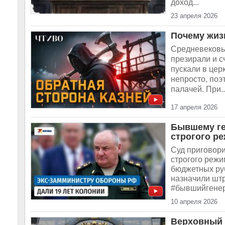
доход...
23 апреля 2026
Почему жиз
Средневековы
презирали и с
пускали в цер
непросто, поэ
палачей. При..
17 апреля 2026
Бывшему ге
строгого р
Суд приговор
строгого режи
бюджетных руб
назначили штр
#бывшийгенер
10 апреля 2026
Верховный 