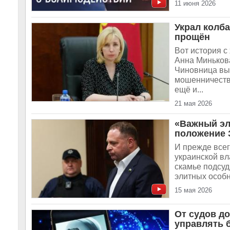
11 июня 2026
Украл колб
прощён
Вот история с
Анна Минькова
Чиновница выс
мошенничество
ещё и...
21 мая 2026
«Важный эл
положение З
И прежде всег
украинской вл
скамье подсу
элитных особн
15 мая 2026
От судов до
управлять 