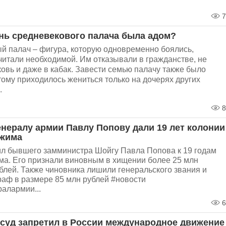
7
нь средневекового палача была адом?
й палач – фигура, которую одновременно боялись,
читали необходимой. Им отказывали в гражданстве, не
ковь и даже в кабак. Завести семью палачу также было
тому приходилось жениться только на дочерях других
.
8
нералу армии Павлу Попову дали 19 лет колонии
ежима
ил бывшего замминистра Шойгу Павла Попова к 19 годам
ма. Его признали виновным в хищении более 25 млн
лей. Также чиновника лишили генеральского звания и
аф в размере 85 млн рублей #новости
алармии...
6
суд запретил в России международное движение