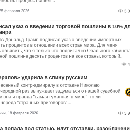
ности. Процесс пошёл!...
25 февраля 2026
3 0
исал указ о введении торговой пошлины в 10% д
мира
А Дональд Трамп подписал указ о введении импортных
ть процентов в отношении всех стран мира. Для меня
 объявить, что я только что подписал из Овального кабинет
ьной пошлине десять процентов на все страны, который...
4
ералов» ударила в спину русским
несенный контр-адмиралу в отставке Николаю
очередной раз вынуждает задуматься о нашей судебной
и она и правда "самая гуманная в мире", то ли
череда "странных приговоров"...
кий, 18 февраля 2026
3 9
 попала под статью, идут отставки, разоблачени