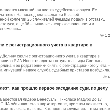
олжается масштабная чистка судейского корпуса. Ее
чатляют. На последнем заседании Высшей
ной коллегии 25 служителей Фемиды подали в отставку,
статуса, еще 36 – лишились неприкосновенности и
лномочия...
1 2
и с регистрационного учета в квартире в
 Долину сняли с регистрационного учета в квартире в
заявила РИА Новости адвокат покупательницы Светлана
олина и ее родственники сняты с регистрационного учета, 
На минувшей неделе служба судебных приставов возбудила..
6
лез". Как прошло первое заседание суда по делу
а арестовал лидера Венесуэлы Николаса Мадуро до 17
 США обвиняют его в наркоторговле, при этом неизвестно,
 какие-то доказательства. Как прошли слушания, – в материа