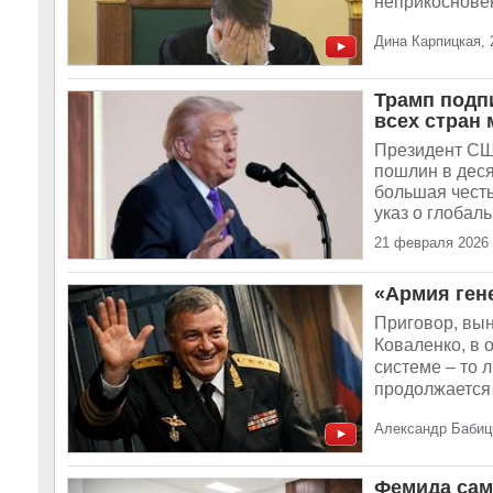
неприкосновен
Дина Карпицкая, 
Трамп подп
всех стран 
Президент СШ
пошлин в деся
большая честь
указ о глобал
21 февраля 2026
«Армия ген
Приговор, вы
Коваленко, в 
системе – то л
продолжается 
Александр Бабиц
Фемида сама