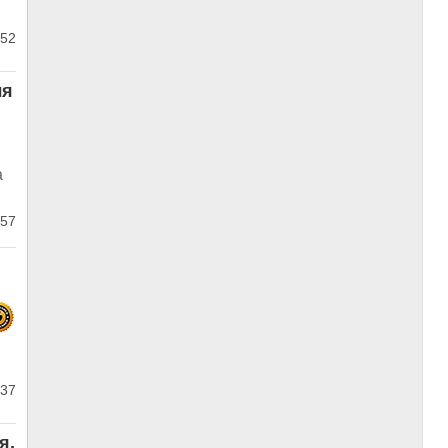
52
ля
а
57
37
я,