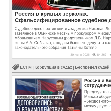
Россия в кривых зеркалах.
Сфальсифицированное судебное 
Судебное дело против книги академика Николая Л
затеянное в Обнинске местным прокурором Михаи
Абрамовичем Нарусовым (родственником Л.Б. Нар
жены А.А. Собчака), с подачи бывшего депутата ка
законодательного собрания Татьяны Котляр...
30 июля 2026
84 267
ЕСПЧ
|
Коррупция в судах
|
Беспредел судей
Россия и Б
сотрудниче
Председатель 
Минске обсуд
«бесшовного»
между двумя с