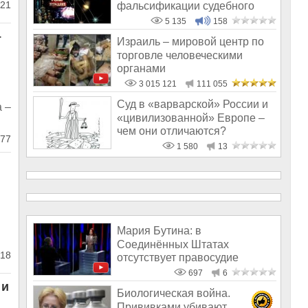
21
фальсификации судебного
дела
5 135
158
–
Израиль – мировой центр по
торговле человеческими
органами
3 015 121
111 055
Суд в «варварской» России и
 –
«цивилизованной» Европе –
чем они отличаются?
77
1 580
13
Мария Бутина: в
Соединённых Штатах
18
отсутствует правосудие
697
6
 и
Биологическая война.
Прививками убивают