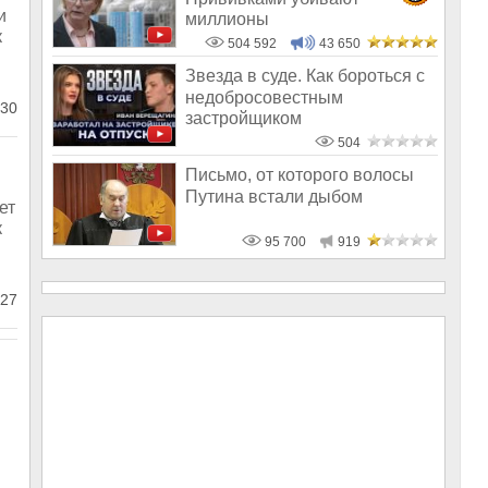
и
миллионы
к
504 592
43 650
Звезда в суде. Как бороться с
недобросовестным
30
застройщиком
504
Письмо, от которого волосы
Путина встали дыбом
ет
к
95 700
919
27