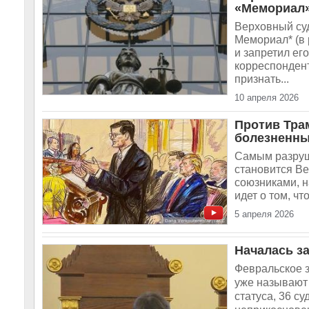
«Мемориал
Верховный су
Мемориал* (в 
и запретил ег
корреспондент
признать...
10 апреля 2026
Против Тра
болезненны
Самым разруш
становится Ве
союзниками, н
идет о том, ч
5 апреля 2026
Началась за
Февральское 
уже называют 
статуса, 36 с