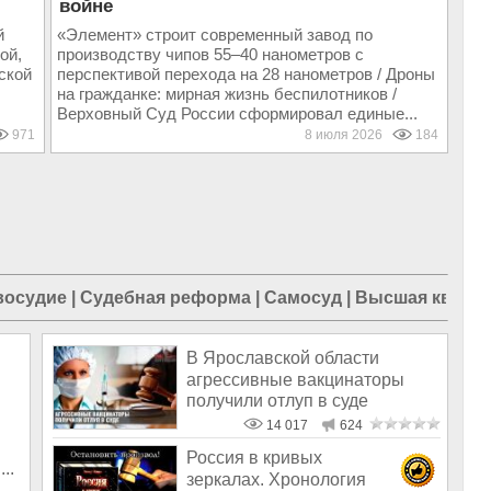
войне
й
«Элемент» строит современный завод по
ой,
производству чипов 55–40 нанометров с
ской
перспективой перехода на 28 нанометров / Дроны
на гражданке: мирная жизнь беспилотников /
Верховный Суд России сформировал единые...
971
8 июля 2026
184
восудие
|
Судебная реформа
|
Самосуд
|
Высшая квалиф
В Ярославской области
агрессивные вакцинаторы
получили отлуп в суде
14 017
624
Россия в кривых
..
зеркалах. Хронология