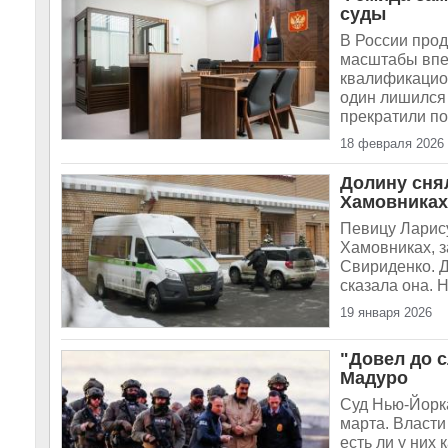
суды
В России прод
масштабы впе
квалификацион
один лишился 
прекратили по
18 февраля 2026
Долину снял
Хамовниках
Певицу Ларису
Хамовниках, 
Свириденко. Д
сказала она. 
19 января 2026
"Довел до с
Мадуро
Суд Нью-Йорк
марта. Власти
есть ли у них