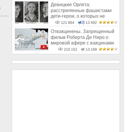
Девицкие Орлята:
е
расстрелянные фашистами
дети-герои, о которых не
рассказывают в шк
121 864
13 492
Отвакцинены. Запрещенный
фильм Роберта Де Ниро о
мировой афере с вакцинами
210 152
13 168