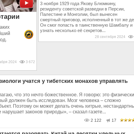
3 ноября 1929 года Якову Блюмкину,
резиденту советской разведки в Персии,
Палестине и Монголии, был вынесен
ртарии
смертный приговор, исполненный в тот же де
Он смог попасть в таинственную Шамбалу и
аких
узнать несколько её секретов...
айший
28 сентября 2024
од.
кабря 2024
3 672
зиологи учатся у тибетских монахов управлять
агаю, что это нечто божественное. Я говорю: это физическ
рый должен быть исследован. Мозг человека – сложно
ъект. Поэтому он может делать очень хитрые, нестандартн
е нарушает законов природы», – сказал газете...
2 122
17
таются разорвать Китай на десятки удельных