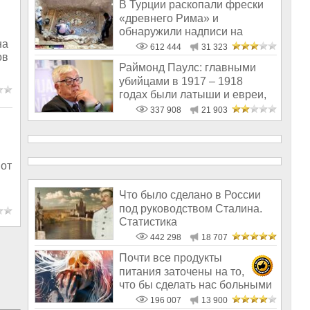
В Турции раскопали фрески
«древнего Рима» и
обнаружили надписи на
на
Русском!
612 444
31 323
ов
Раймонд Паулс: главными
убийцами в 1917 – 1918
годах были латыши и евреи,
а не русс
337 908
21 903
 от
Что было сделано в России
под руководством Сталина.
Статистика
442 298
18 707
Почти все продукты
питания заточены на то,
что бы сделать нас больными
и бесплодным
196 007
13 900