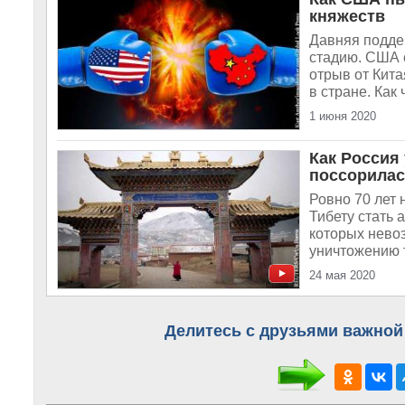
княжеств
Давняя подде
стадию. США 
отрыв от Кит
в стране. Как
1 июня 2020
Как Россия
поссорилас
Ровно 70 лет
Тибету стать 
которых невоз
уничтожению т
24 мая 2020
Делитесь с друзьями важной