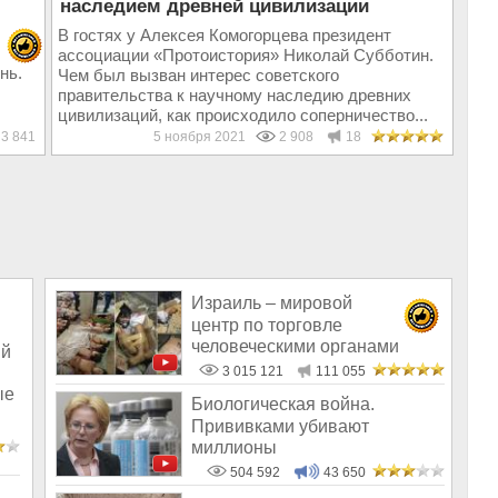
наследием древней цивилизации
В гостях у Алексея Комогорцева президент
ассоциации «Протоистория» Николай Субботин.
нь.
Чем был вызван интерес советского
правительства к научному наследию древних
цивилизаций, как происходило соперничество...
3 841
5 ноября 2021
2 908
18
Израиль – мировой
центр по торговле
человеческими органами
ий
3 015 121
111 055
ые
Биологическая война.
Прививками убивают
миллионы
504 592
43 650