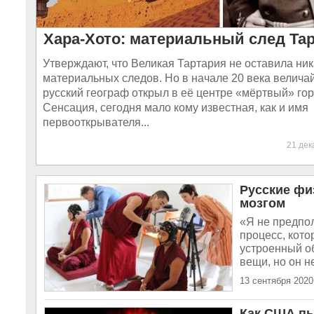
Хара-Хото: материальный след Та
Утверждают, что Великая Тартария не оставила ник
материальных следов. Но в начале 20 века велич
русский географ открыл в её центре «мёртвый» гор
Сенсация, сегодня мало кому известная, как и имя
первооткрывателя...
21 де
Русские фи
мозгом
«Я не предпол
процесс, кото
устроенный об
вещи, но он н
13 сентября 2020
Как США пы