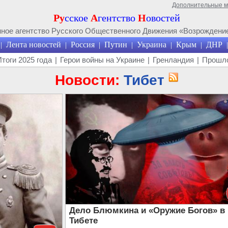
Дополнительные 
Ру
сское
А
гентство
Н
овостей
ое агентство Русского Общественного Движения «Возрождение
Лента новостей
Россия
Путин
Украина
Крым
ДНР
|
|
|
|
|
|
|
Итоги 2025 года
|
Герои войны на Украине
|
Гренландия
|
Прошло
Новости:
Тибет
Дело Блюмкина и «Оружие Богов» в
Тибете