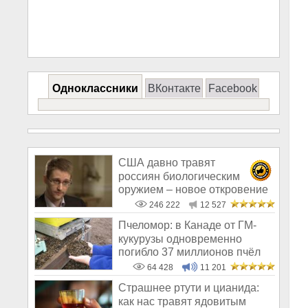
Одноклассники
ВКонтакте
Facebook
США давно травят
россиян биологическим
оружием – новое откровение
Эдварда Сноудена
246 222
12 527
Пчеломор: в Канаде от ГМ-
кукурузы одновременно
погибло 37 миллионов пчёл
64 428
11 201
Страшнее ртути и цианида:
как нас травят ядовитым