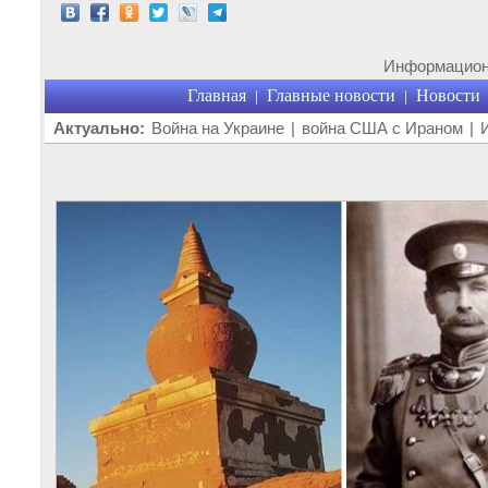
Информационн
Главная
Главные новости
Новости
|
|
Актуально:
Война на Украине
|
война США с Ираном
|