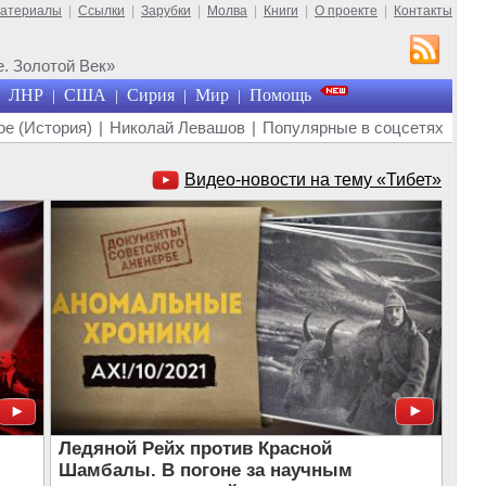
материалы
|
Ссылки
|
Зарубки
|
Молва
|
Книги
|
О проекте
|
Контакты
. Золотой Век»
ЛНР
США
Сирия
Мир
Помощь
|
|
|
|
е (История)
|
Николай Левашов
|
Популярные в соцсетях
Видео-новости на тему «Тибет»
Ледяной Рейх против Красной
Шамбалы. В погоне за научным