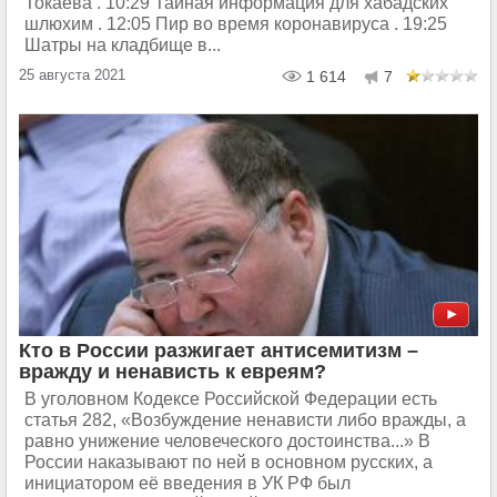
Токаева . 10:29 Тайная информация для хабадских
шлюхим . 12:05 Пир во время коронавируса . 19:25
Шатры на кладбище в...
25 августа 2021
1 614
7
Кто в России разжигает антисемитизм –
вражду и ненависть к евреям?
В уголовном Кодексе Российской Федерации есть
статья 282, «Возбуждение ненависти либо вражды, а
равно унижение человеческого достоинства...» В
России наказывают по ней в основном русских, а
инициатором её введения в УК РФ был