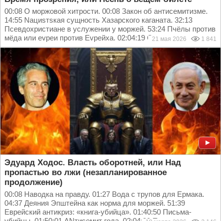
00:08 О моржовой хитрости. 00:08 Закон об антисемитизме.
14:55 Naциsтsкая сущность Хазарского каганата. 32:13
Псевдохристиане в услужении у моржей. 53:24 Пчёлы против
мёда или еvpеи против Еvpейxа. 02:04:19 О...
21 мая 2026
1 841
Эдуард Ходос. Власть оборотней, или Над
пропастью во лжи (незапланированное
продолжение)
00:08 Наводка на правду. 01:27 Вода с трупов для Ермака.
04:37 Деяния Эпштейна как норма для моржей. 51:39
Еврейский антикриз: «книга-убийца». 01:40:50 Письма-
убийцы. 01:50:01 АNтиsемит года. 02:04:30 Пурим и...