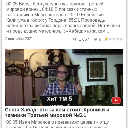
00:05 Вирус бескультурья как оружие Третьей
мировой войны. 04:18 В поисках истинных
наставников Моргенштерна. 20:10 Еврейский
Калигула в гостях у Гордона. 55:21 Проповедь
истинного защитника веры православной. Источники
и предыдущие материалы : «Хабад: кто за кем...
7 сентября 2021
1 667
6
Секта Хабад: кто за кем стоит. Хроники и
темники Третьей мировой №5.1
00:05 Иван Миронов о претензиях церкви к отцу
Сергию . 05:18 Пояснения для казахов о новых