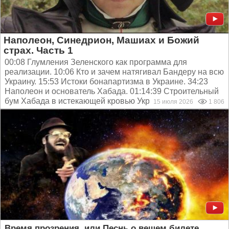
Наполеон, Синедрион, Машиах и Божий
страх. Часть 1
00:08 Глумления Зеленского как программа для
реализации. 10:06 Кто и зачем натягивал Бандеру на всю
Украину. 15:53 Истоки бонапартизма в Украине. 34:23
Наполеон и основатель Хабада. 01:14:39 Строительный
бум Хабада в истекающей кровью Украине. 01:27:13 Как...
15 июля 2026
1 806
Время прозрения, или Песнь о вещем билете