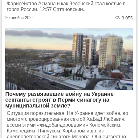
Фарисейство Асмана и как Зеленский стал костью в
горле России. 12:57 Сатановский...
20 ноября 2022
3 055
Почему развязавшие войну на Украине
сектанты строят в Перми синагогу на
муниципальной земле?
Ситуация поразительная. На Украине идёт война, во
многом спровоцированная сектой ХаБаД Любавич,
всеми этими «жидобандеровцами» Коломойским,
Каменецким, Пинчуком, Корбаном и др. из
днепропетровской синагоги Менора. Общеизвестно,