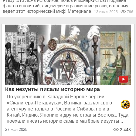
РПЦ? Это ложь историков, попов и монархистов! Подмена
фактов и понятий, лицемерие и разжигание розни, вот к чму
ведёт этот исторический миф! Материала для...
13 июля 2025
796
Как иезуиты писали историю мира
По укоренению в Западной Европе версии
«Скалигера-Петавиуса», Ватикан заслал свою
агентуру не только в Россию и Сибирь, но и в
Китай, Индию, Японию и другие страны Востока. Туда
поехали писать историю самые матёрые иезуиты...
27 мая 2025
2 448