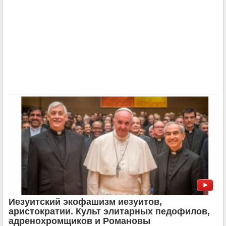
Иезуитский экофашизм иезуитов,
аристократии. Культ элитарных педофилов,
адренохромщиков и Романовы