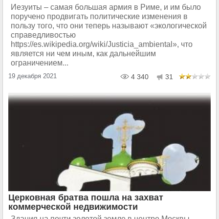
Иезуиты – самая большая армия в Риме, и им было
поручено продвигать политические изменения в
пользу того, что они теперь называют «экологической
справедливостью
https://es.wikipedia.org/wiki/Justicia_ambiental», что
является ни чем иным, как дальнейшим
ограничением...
19 декабря 2021
4 340
31
Церковная братва пошла на захват
коммерческой недвижимости
Здания на почти золотой земле в центре Москвы,