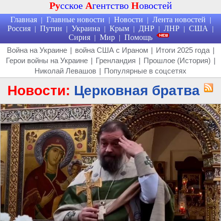
Ру
сское
А
гентство
Н
овостей
Главная
Главные новости
Новости
Лента новостей
|
|
|
|
Россия
Путин
Украина
Крым
ДНР
ЛНР
США
|
|
|
|
|
|
|
Сирия
Мир
Помощь
|
|
Война на Украине
|
война США с Ираном
|
Итоги 2025 года
|
Герои войны на Украине
|
Гренландия
|
Прошлое (История)
|
Николай Левашов
|
Популярные в соцсетях
Новости:
Церковная братва