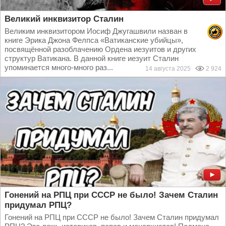
Великий инквизитор Сталин
Великим инквизитором Иосиф Джугашвили назван в
книге Эрика Джона Фелпса «Ватиканские убийцы»,
посвящённой разоблачению Ордена иезуитов и других
структур Ватикана. В данной книге иезуит Сталин
упоминается много-много раз...
14 августа 2025
2 924
Гонений на РПЦ при СССР не было! Зачем Сталин
придумал РПЦ?
Гонений на РПЦ при СССР не было! Зачем Сталин придумал