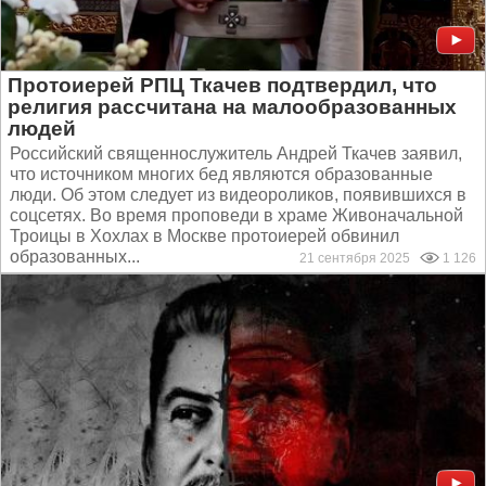
Протоиерей РПЦ Ткачев подтвердил, что
религия рассчитана на малообразованных
людей
Российский священнослужитель Андрей Ткачев заявил,
что источником многих бед являются образованные
люди. Об этом следует из видеороликов, появившихся в
соцсетях. Во время проповеди в храме Живоначальной
Троицы в Хохлах в Москве протоиерей обвинил
образованных...
21 сентября 2025
1 126