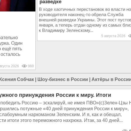
разведке
В ходе хаотичных перестановок во власти но
руководителя наконец-то обрела Служба
внешней разведки Украины. Этот пост пусто
января, а теперь отдан одному из самых бли
к Владимиру Зеленскому...
5 августа 2026
рательно
урка. Один
о ещё пять
 осталось
августа 2026
988
Ксения Собчак
|
Шоу-бизнес в России
|
Актёры в Росси
ужного принуждения России к миру. Итоги
победить Россию – эскалируй, не имея ПВО»(с)Зелен-Цзы 
вершились потужные «40 дней принуждения России к миру»,
слабоумным наркоманом Зеленским. И я, как и обещал,
ти итоги этого переможного нахрюка. Итак, за 40 дней...