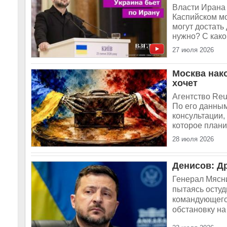
Власти Ирана 
Каспийском мо
могут достать
нужно? С како
27 июля 2026
Москва нако
хочет
Агентство Reu
По его данны
консультации,
которое плани
28 июля 2026
Денисов: Д
Генерал Мясни
пытаясь остуд
командующего 
обстановку на