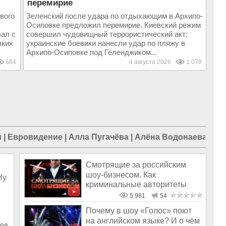
перемирие
вого
Зеленский после удара по отдыхающим в Архипо-
Осиповке предложил перемирие. Киевский режим
вал с
совершил чудовищный террористический акт:
зких
украинские боевики нанесли удар по пляжу в
Архипо-Осиповке под Геленджиком...
684
4 августа 2026
1 078
и
|
Евровидение
|
Алла Пугачёва
|
Алёна Водонаева
|
Ив
Смотрящие за российским
шоу-бизнесом. Как
Ну
криминальные авторитеты
«крышуют» нашу эс
5 981
54
Почему в шоу «Голос» поют
на английском языке? И о чём