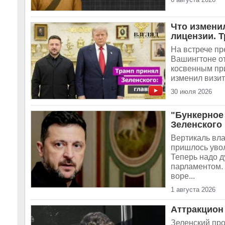
Что измени
лицензии. 
На встрече п
Вашингтоне от
косвенным при
изменил визит
30 июля 2026
"Бункерное 
Зеленского
Вертикаль вла
пришлось уво
Теперь надо д
парламентом. 
воре...
1 августа 2026
Аттракцион
Зеленский про