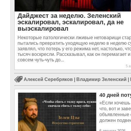
Дайджест за неделю. Зеленский
эскалировал, эскалировал, да не
выэскалировал
Некоторые патологически лживые нетоварищи ста
пытались превратить уходящую неделю в неделю с
заявлял, что потерь у его режима нет, настолько, чт
тысяч воскресли. Рассказывал, как он перемагает и
совсем чуть-чуть до...
5 
Алексей Серебряков
|
Владимир Зеленский
|
40 дней пот
«Если хочешь 
что, вот и за
объявленные 
должен подвес
6 августа 2026