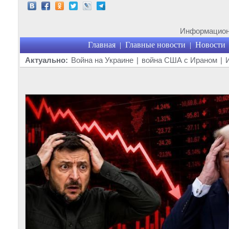
Информационн
Главная
Главные новости
Новости
|
|
Актуально:
Война на Украине
|
война США с Ираном
|