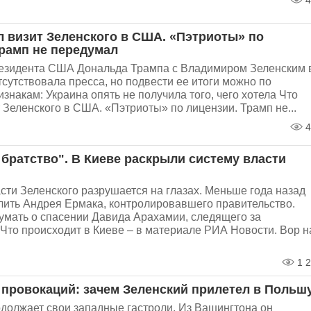
4
л визит Зеленского в США. «Пэтриоты» по
Трамп не передумал
резидента США Дональда Трампа с Владимиром Зеленским 
сутствовала пресса, но подвести ее итоги можно по
знакам: Украина опять не получила того, чего хотела Что
 Зеленского в США. «Пэтриоты» по лицензии. Трамп не...
4
братство". В Киеве раскрыли систему власти
сти Зеленского разрушается на глазах. Меньше года назад
лить Андрея Ермака, контролировавшего правительство.
умать о спасении Давида Арахамии, следящего за
Что происходит в Киеве – в материале РИА Новости. Вор н
1 2
 провокаций: зачем Зеленский прилетел в Польш
должает свои западные гастроли. Из Вашингтона он