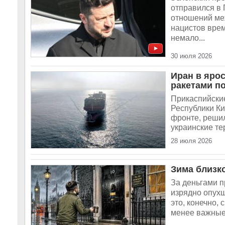
отправился в 
отношений ме
нацистов врем
немало...
30 июля 2026
Иран в яро
ракетами по
Прикаспийски
Республики Ки
фронте, решил
украинские те
28 июля 2026
Зима близк
За деньгами п
изрядно опухш
это, конечно, 
менее важные 