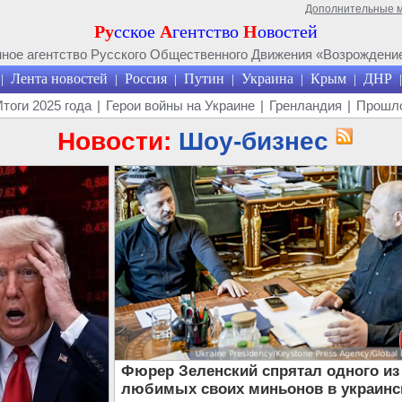
Дополнительные 
Ру
сское
А
гентство
Н
овостей
ое агентство Русского Общественного Движения «Возрождение
Лента новостей
Россия
Путин
Украина
Крым
ДНР
|
|
|
|
|
|
|
Итоги 2025 года
|
Герои войны на Украине
|
Гренландия
|
Прошло
Новости:
Шоу-бизнес
Фюрер Зеленский спрятал одного из
любимых своих миньонов в украинс