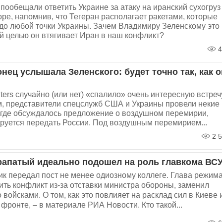
пообещали ответить Украине за атаку на иранский сухогруз
ре, напомнив, что Тегеран располагает ракетами, которые
 до любой точки Украины. Зачем Владимиру Зеленскому это
й целью он втягивает Иран в наш конфликт?
4
нец услышала Зеленского: будет точно так, как о
ters случайно (или нет) «спалило» очень интересную встреч
м, представители спецслужб США и Украины провели некие
 где обсуждалось предложение о воздушном перемирии,
руется передать России. Под воздушным перемирием...
2 5
рапатый идеально подошел на роль главкома ВС
к передал пост не менее одиозному коллеге. Глава режима
ить конфликт из-за отставки министра обороны, заменил
войсками. О том, как это повлияет на расклад сил в Киеве 
 фронте, – в материале РИА Новости. Кто такой...