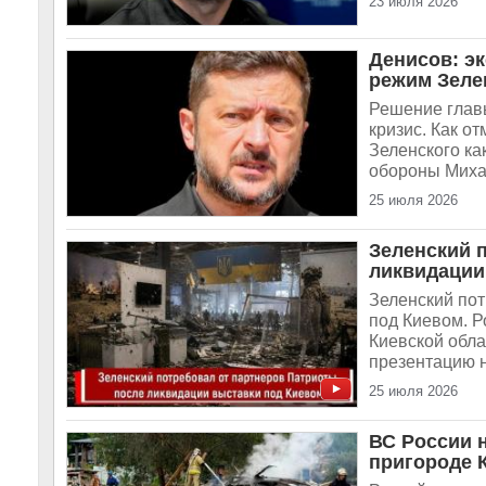
23 июля 2026
Денисов: э
режим Зеле
Решение главы
кризис. Как 
Зеленского ка
обороны Михаи
25 июля 2026
Зеленский 
ликвидации
Зеленский по
под Киевом. Р
Киевской обла
презентацию н
25 июля 2026
ВС России 
пригороде 