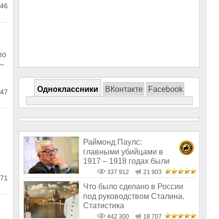
46
по
 –
Одноклассники
ВКонтакте
Facebook
47
м
Раймонд Паулс:
главными убийцами в
1917 – 1918 годах были
латыши и евреи, а не русс
337 912
21 903
71
Что было сделано в России
под руководством Сталина.
Статистика
442 300
18 707