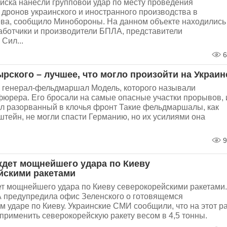
йска нанесли групповой удар по месту проведения
дронов украинского и иностранного производства в
ева, сообщило Минобороны. На данном объекте находились
аботчики и производители БПЛА, представители
Сил...
6
рского – лучшее, что могло произойти на Украин
л генерал-фельдмаршал Модель, которого называли
юрера. Его бросали на самые опасные участки прорывов, 
л разорванный в клочья фронт Такие фельдмаршалы, как
тейн, не могли спасти Германию, но их усилиями она
9
ждет мощнейшего удара по Киеву
йскими ракетами
т мощнейшего удара по Киеву северокорейскими ракетами.
 предупредила офис Зеленского о готовящемся
 ударе по Киеву. Украинские СМИ сообщили, что на этот р
применить северокорейскую ракету весом в 4,5 тонны.