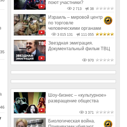
98
поют участники?
2 713
38
Израиль – мировой центр
по торговле
в
человеческими органами
3 015 131
111 055
Звездная эмиграция.
Документальный фильм ТВЦ
35
970
а
Шоу-бизнес – «культурное»
развращение общества
46
3 371
у
Биологическая война.
Прививками убивают