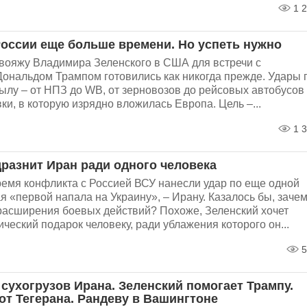
1 2
России еще больше времени. Но успеть нужно
вояжу Владимира Зеленского в США для встречи с
ональдом Трампом готовились как никогда прежде. Удары 
ылу – от НПЗ до WB, от зерновозов до рейсовых автобусов
вки, в которую изрядно вложилась Европа. Цель –...
1 3
дразнит Иран ради одного человека
емя конфликта с Россией ВСУ нанесли удар по еще одной
ая «первой напала на Украину», – Ирану. Казалось бы, заче
расширения боевых действий? Похоже, Зеленский хочет
ический подарок человеку, ради ублажения которого он...
5
сухогрузов Ирана. Зеленский помогает Трампу.
от Тегерана. Рандеву в Вашингтоне