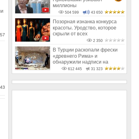
миллионы
ии
504 599
43 650
Позорная изнанка конкурса
красоты. Уродство, которое
скрыли от всех
57
2 350
В Турции раскопали фрески
«древнего Рима» и
обнаружили надписи на
Русском!
612 445
31 323
43