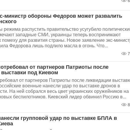
6
кс-министр обороны Федоров может развалить
нского
 режима распустить правительство усугубило политически
отмечают западные СМИ, украинцы теперь воспринимают
к помеху для развития страны. Новое заявление экс-минист
ла Федорова лишь подлило масла в огонь. Что...
7
потребовал от партнеров Патриоты после
 выставки под Киевом
требовал от партнеров Патриоты после ликвидации выстав
оссийские военные нанесли удар по выставке дронов в
сти. На ней собрался весь цвет украинских оружейников на
овых беспилотников. Киевский лидер обвинил Россию в...
8
нанесли групповой удар по выставке БПЛА в
Киева