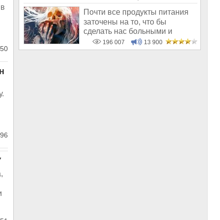
 в
Почти все продукты питания
заточены на то, что бы
сделать нас больными и
бесплодным
196 007
13 900
50
н
у.
96
У
,
и