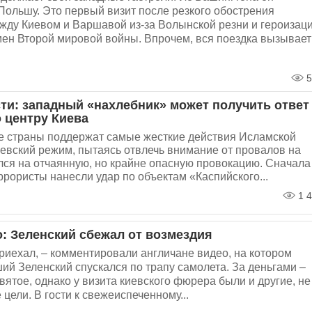
Польшу. Это первый визит после резкого обострения
жду Киевом и Варшавой из-за Волынской резни и героизац
ен Второй мировой войны. Впрочем, вся поездка вызывает
5
сти: западный «нахлебник» может получить ответ
 центру Киева
е страны поддержат самые жесткие действия Исламской
евский режим, пытаясь отвлечь внимание от провалов на
ся на отчаянную, но крайне опасную провокацию. Сначала
ррористы нанесли удар по объектам «Каспийского...
1 4
о: Зеленский сбежал от возмездия
риехал, – комментировали англичане видео, на котором
ий Зеленский спускался по трапу самолета. За деньгами –
святое, однако у визита киевского фюрера были и другие, не
цели. В гости к свежеиспеченному...