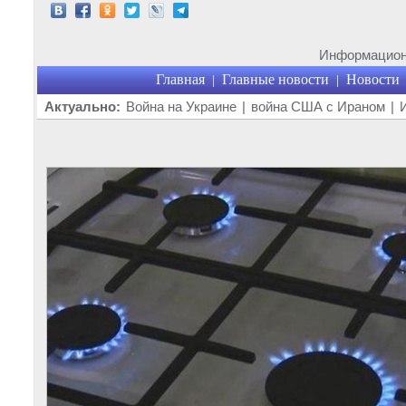
Информационн
Главная
Главные новости
Новости
|
|
Актуально:
Война на Украине
|
война США с Ираном
|