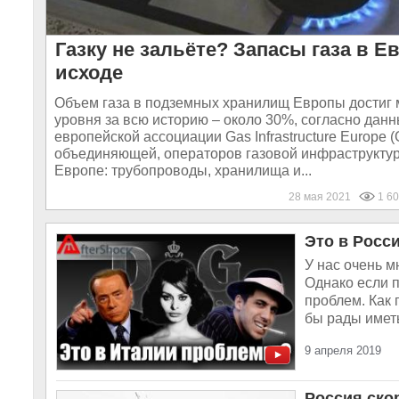
Газку не зальёте? Запасы газа в Е
исходе
Объем газа в подземных хранилищ Европы достиг
уровня за всю историю – около 30%, согласно дан
европейской ассоциации Gas Infrastructure Europe (
объединяющей, операторов газовой инфраструктур
Европе: трубопроводы, хранилища и...
28 мая 2021
1 60
Это в Росс
У нас очень мн
Однако если по
про­блем. Как г
бы рады иметь 
9 апреля 2019
Россия ско