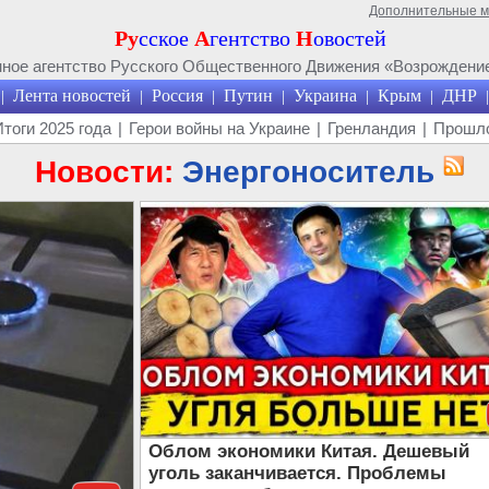
Дополнительные 
Ру
сское
А
гентство
Н
овостей
ое агентство Русского Общественного Движения «Возрождение
Лента новостей
Россия
Путин
Украина
Крым
ДНР
|
|
|
|
|
|
|
Итоги 2025 года
|
Герои войны на Украине
|
Гренландия
|
Прошло
Новости:
Энергоноситель
Облом экономики Китая. Дешевый
уголь заканчивается. Проблемы