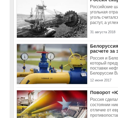
Российские ша
угольная отр
уголь считалс
растут, а угл
31 августа 2018
Белоруссия
расчете за
Россия и Бело
который преду
поставки неф
Белоруссии Ва
12 июня 2017
Поворот «Ю
Россия сделал
состоянии ник
отличие от ев
противопостав