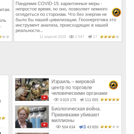
Пандемия COVID-19, карантинные меры -
непростое время, но оно, позволяет немного
итая.
оглядеться по сторонам. Что без энергии не
было бы нашей цивилизации. Геоэнергетика это
оль
инструмент анализа, происходящих в нашей
.
реальности...
11 апреля 2020
2 547
17
Израиль – мировой
центр по торговле
человеческими органами
3 015 170
111 055
и
Биологическая война.
Прививками убивают
миллионы
504 634
43 650
Р