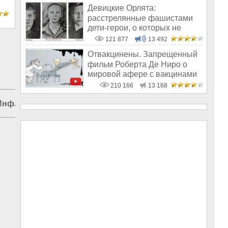
Девицкие Орлята:
расстрелянные фашистами
дети-герои, о которых не
рассказывают в шк
121 877
13 492
Отвакцинены. Запрещенный
фильм Роберта Де Ниро о
мировой афере с вакцинами
210 166
13 168
Инфляция в Италии