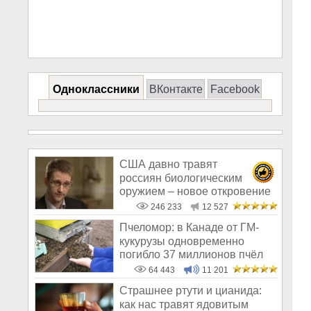
Одноклассники
ВКонтакте
Facebook
США давно травят
россиян биологическим
оружием – новое откровение
Эдварда Сноудена
246 233
12 527
Пчеломор: в Канаде от ГМ-
кукурузы одновременно
погибло 37 миллионов пчёл
64 443
11 201
Страшнее ртути и цианида:
как нас травят ядовитым