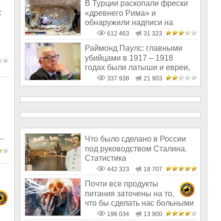
В Турции раскопали фрески
:
«древнего Рима» и
обнаружили надписи на
Русском!
612 463
31 323
Раймонд Паулс: главными
убийцами в 1917 – 1918
годах были латыши и евреи,
а не русс
337 938
21 903
.
Что было сделано в России
под руководством Сталина.
Статистика
442 323
18 707
Почти все продукты
питания заточены на то,
что бы сделать нас больными
и бесплодным
196 034
13 900