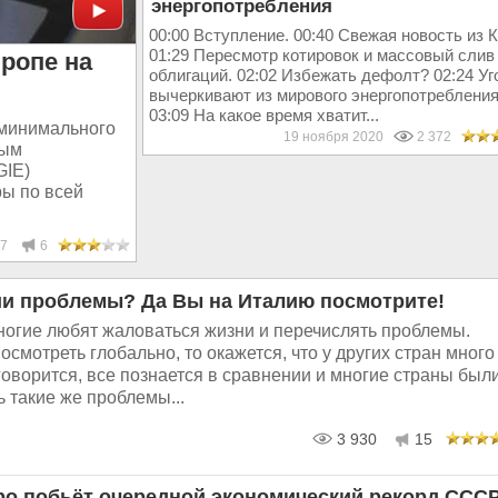
энергопотребления
00:00 Вступление. 00:40 Свежая новость из К
01:29 Пересмотр котировок и массовый слив
вропе на
облигаций. 02:02 Избежать дефолт? 02:24 Уг
вычеркивают из мирового энергопотребления
03:09 На какое время хватит...
 минимального
19 ноября 2020
2 372
ным
GIE)
ы по всей
7
6
ии проблемы? Да Вы на Италию посмотрите!
огие любят жа­ло­вать­ся жизни и пе­ре­чис­лять про­бле­мы.
­смот­реть гло­баль­но, то ока­жет­ся, что у других стран много
о­во­рит­ся, все по­зна­ет­ся в срав­не­нии и многие страны был
такие же про­бле­мы...
3 930
15
ро побьёт очередной экономический рекорд ССС