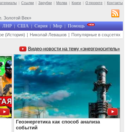
материалы
|
Ссылки
|
Зарубки
|
Молва
|
Книги
|
О проекте
|
Контакты
. Золотой Век»
ЛНР
США
Сирия
Мир
Помощь
|
|
|
|
е (История)
|
Николай Левашов
|
Популярные в соцсетях
Видео-новости на тему «энергоноситель»
Геоэнергетика как способ анализа
событий