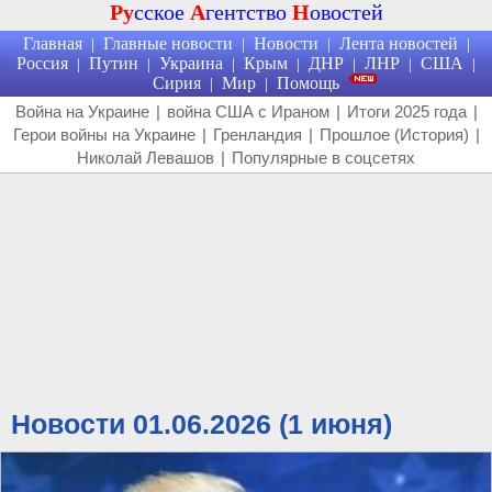
Ру
сское
А
гентство
Н
овостей
Главная
Главные новости
Новости
Лента новостей
|
|
|
|
Россия
Путин
Украина
Крым
ДНР
ЛНР
США
|
|
|
|
|
|
|
Сирия
Мир
Помощь
|
|
Война на Украине
|
война США с Ираном
|
Итоги 2025 года
|
Герои войны на Украине
|
Гренландия
|
Прошлое (История)
|
Николай Левашов
|
Популярные в соцсетях
Новости 01.06.2026 (1 июня)