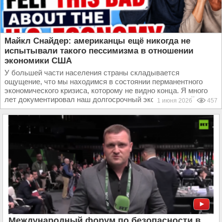
Майкл Снайдер: американцы ещё никогда не
испытывали такого пессимизма в отношении
экономики США
У большей части населения страны складывается
ощущение, что мы находимся в состоянии перманентного
экономического кризиса, которому не видно конца. Я много
лет документировал наш долгосрочный экономический...
1 июня 2026
457
Международный форум по безопасности в