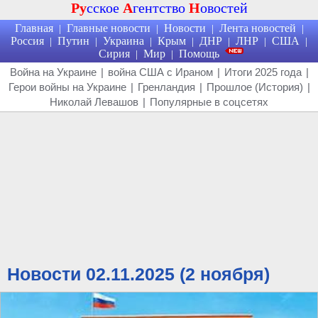
Ру
сское
А
гентство
Н
овостей
Главная
Главные новости
Новости
Лента новостей
|
|
|
|
Россия
Путин
Украина
Крым
ДНР
ЛНР
США
|
|
|
|
|
|
|
Сирия
Мир
Помощь
|
|
Война на Украине
|
война США с Ираном
|
Итоги 2025 года
|
Герои войны на Украине
|
Гренландия
|
Прошлое (История)
|
Николай Левашов
|
Популярные в соцсетях
Новости 02.11.2025 (2 ноября)