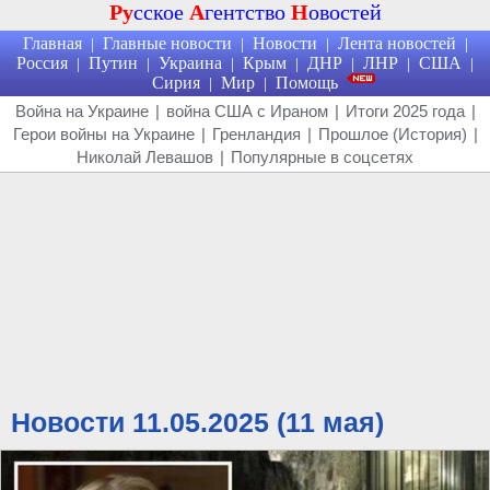
Ру
сское
А
гентство
Н
овостей
Главная
Главные новости
Новости
Лента новостей
|
|
|
|
Россия
Путин
Украина
Крым
ДНР
ЛНР
США
|
|
|
|
|
|
|
Сирия
Мир
Помощь
|
|
Война на Украине
|
война США с Ираном
|
Итоги 2025 года
|
Герои войны на Украине
|
Гренландия
|
Прошлое (История)
|
Николай Левашов
|
Популярные в соцсетях
Новости 11.05.2025 (11 мая)