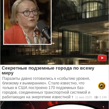
Секретные подземные города по всему
миру
Паразиты давно готовились к «событию уровня,
близкому к вымиранию». Стало известно, что
только в США построено 170 подземных баз-
городов, соединенных транспортной системой и
работающих на энергетике известной только военным...
11 мая 2025
3 246