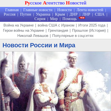
Ру
сское
А
гентство
Н
овостей
Главная
Главные новости
Новости
Лента новостей
|
|
|
|
Россия
Путин
Украина
Крым
ДНР
ЛНР
США
|
|
|
|
|
|
|
Сирия
Мир
Помощь
|
|
Война на Украине
|
война США с Ираном
|
Итоги 2025 года
|
Герои войны на Украине
|
Гренландия
|
Прошлое (История)
|
Николай Левашов
|
Популярные в соцсетях
Новости России и Мира