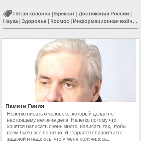
Пятая колонна
|
Брексит
|
Достижения России
|
Наука
|
Здоровье
|
Космос
|
Информационная война
|
Санкции против России
|
Очищение России
|
Протесты в США
|
Аномальные морозы
|
Беларусь
Памяти Гения
Нелегко писать о человеке, который делал по-
настоящему великие дела. Нелегко потому что
хочется написать очень много, написать так, чтобы
всем было всё понятно. Я старался справиться с
задачей и надеюсь, что у меня получилось...