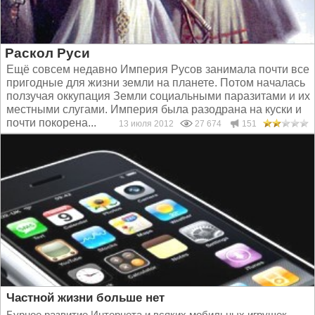
Раскол Руси
Ещё совсем недавно Империя Русов занимала почти все
пригодные для жизни земли на планете. Потом началась
ползучая оккупация Земли социальными паразитами и их
местными слугами. Империя была разодрана на куски и
почти покорена...
13 июля 2012
27 674
151
Частной жизни больше нет
Бурное развитие Интернета и всяких мобильных игрушек